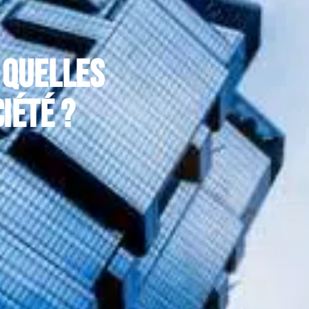
 quelles
iété ?