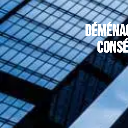
Déménag
consé