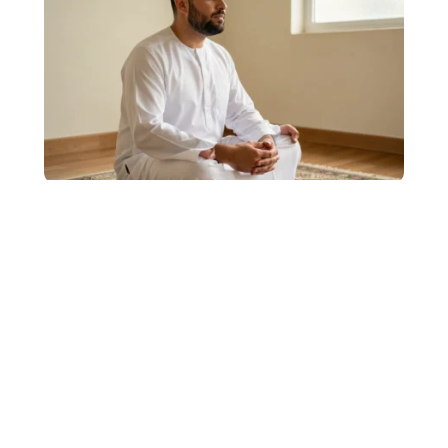
Mémoriser la structure du rakat Fajr :
méthode simple pour ne plus oublier
La prière de Fajr repose sur deux rakats obligatoires
précédées de deux rakats sunna. La difficulté
…
4 août 2026
TRANSPORT