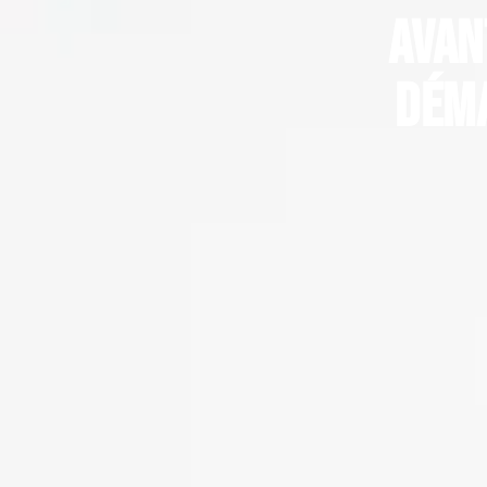
Avan
déma