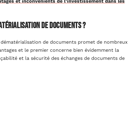
ntages et inconvénients de l’investissement dans les
atérialisation de documents ?
 dématérialisation de documents promet de nombreux
antages et le premier concerne bien évidemment la
açabilité et la sécurité des échanges de documents de
alariés. Les solutions de gestion électronique des
isques d’erreurs et de suppressions accidentelles
logistique, le personnel de l’entreprise n’a plus à
 documents en papier, car après un tri, le contenu à
D ou sur un disque dur. Sur le plan économique, la
tout aussi avantageuse, car comme tout est numérisé,
e traitement de documents traditionnels tels que les
n, la mise en œuvre d’une telle solution permet aux
ar ils ne perdent plus un temps précieux dans les