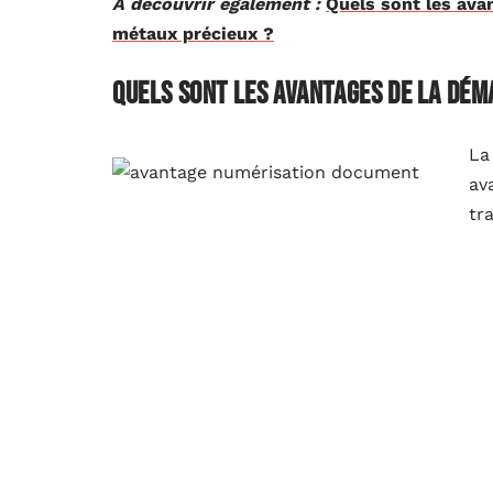
A découvrir également :
Quels sont les ava
métaux précieux ?
Quels sont les avantages de la dém
La
av
tr
l’entreprise avec ses collaborateurs et ses s
documents (GED) permettent de réduire les r
grâce à un système de sauvegarde. Su le plan 
traiter et archiver des tonnes de cartons de
prioriser devrait tenir dans deux ou trois C
dématérialisation des documents se révèle 
cela réduit de manière optimale les coûts d
frais d’impression, de transports, etc. Enfi
collaborateurs de gagner en productivité, c