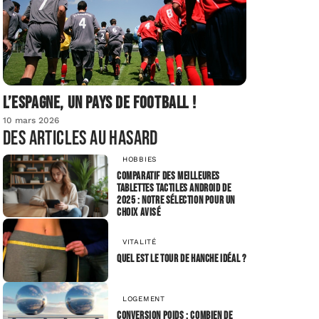
L’Espagne, un pays de football !
10 mars 2026
Des articles au hasard
HOBBIES
Comparatif des meilleures
tablettes tactiles Android de
2025 : notre sélection pour un
choix avisé
VITALITÉ
Quel est le tour de hanche idéal ?
LOGEMENT
Conversion poids : combien de