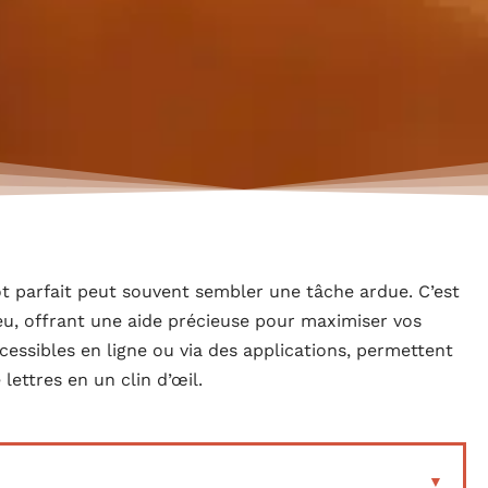
ot parfait peut souvent sembler une tâche ardue. C’est
jeu, offrant une aide précieuse pour maximiser vos
ccessibles en ligne ou via des applications, permettent
lettres en un clin d’œil.