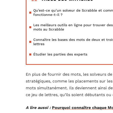
Qu’est-ce qu’un solveur de Scrabble et com
fonctionne-t-il ?
Les meilleurs outils en ligne pour trouver des
mots au Scrabble
Connaître les bases des mots de deux et troi
lettres
Étudier les parties des experts
En plus de fournir des mots, les solveurs d
stratégiques, comme les placements sur les 
mots simultanément. Ils deviennent ainsi de
ce jeu de lettres, qu’ils soient débutants ou
A lire aussi :
Pourquoi connaître chaque Mo