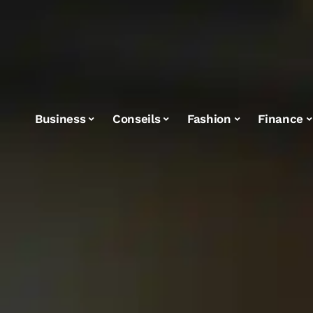
Business
Conseils
Fashion
Finance