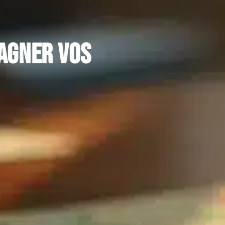
gagner vos