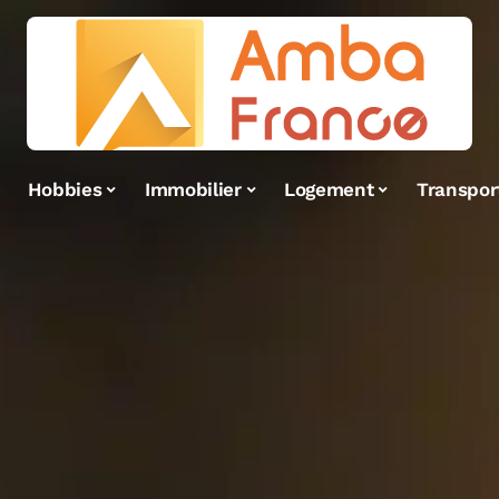
Hobbies
Immobilier
Logement
Transpor