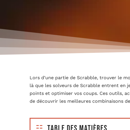
Lors d’une partie de Scrabble, trouver le m
là que les solveurs de Scrabble entrent en 
points et optimiser vos coups. Ces outils, a
de découvrir les meilleures combinaisons de 
Table des matières