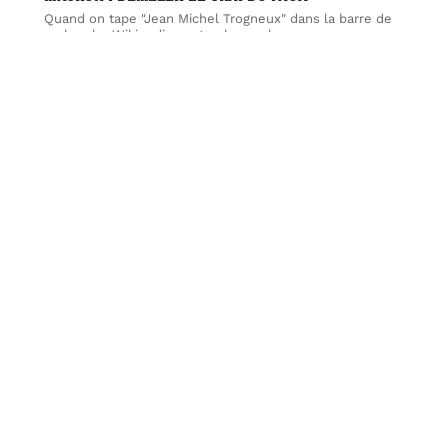
Quand on tape "Jean Michel Trogneux" dans la barre de
recherche Wikipedia, on tombe sur la
…
7 août 2026
VIE DE FAMILLE
Mémoriser la structure du rakat Fajr :
méthode simple pour ne plus oublier
La prière de Fajr repose sur deux rakats obligatoires
précédées de deux rakats sunna. La difficulté
…