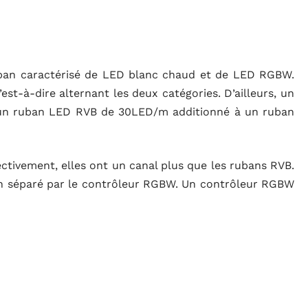
ban caractérisé de LED blanc chaud et de LED RGBW.
t-à-dire alternant les deux catégories. D’ailleurs, un
n ruban LED RVB de 30LED/m additionné à un ruban
ctivement, elles ont un canal plus que les rubans RVB.
açon séparé par le contrôleur RGBW. Un contrôleur RGBW
bans multicolores. Il existe un choix notamment du
réseau utilise-t-il ?
LED en bande.