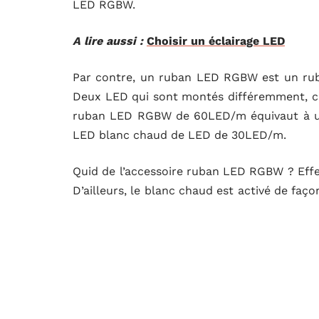
LED RGBW.
A lire aussi :
Choisir un éclairage LED
Par contre, un ruban LED RGBW est un ru
Deux LED qui sont montés différemment, c’es
ruban LED RGBW de 60LED/m équivaut à u
LED blanc chaud de LED de 30LED/m.
Quid de l’accessoire ruban LED RGBW ? Effe
D’ailleurs, le blanc chaud est activé de f
est indispensable comme chez tous les ru
contrôleur Wi-Fi pour un ruban LED RGB.
A voir aussi :
Qu'est-ce qu'un MVNO et quel 
Quelque conseil technique sur les 