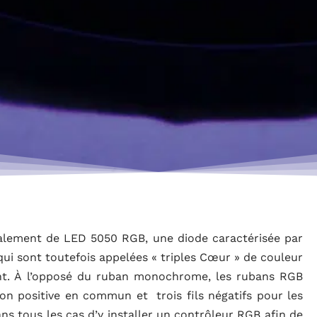
lement de LED 5050 RGB, une diode caractérisée par
s qui sont toutefois appelées « triples Cœur » de couleur
ent. À l’opposé du ruban monochrome, les rubans RGB
ion positive en commun et trois fils négatifs pour les
ans tous les cas d’y installer un contrôleur RGB afin de