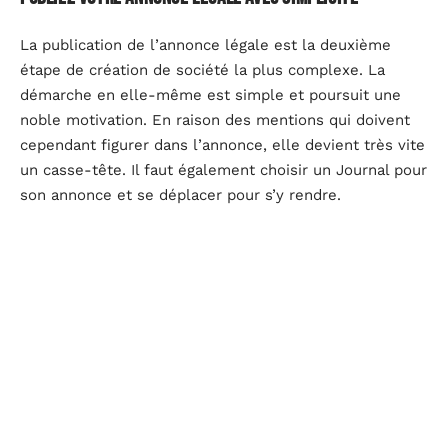
La publication de l’annonce légale est la deuxième
étape de création de société la plus complexe. La
démarche en elle-même est simple et poursuit une
noble motivation. En raison des mentions qui doivent
cependant figurer dans l’annonce, elle devient très vite
un casse-tête. Il faut également choisir un Journal pour
son annonce et se déplacer pour s’y rendre.
Ces dernières années, la
publication de l’annonce
légale de création d’entreprise en ligne
est devenue
une possibilité. Il suffit de se rendre sur une
plateforme appropriée et de remplir toutes les
formalités. Adoptez cette solution pour compléter
cette étape avec efficience. Vous êtes également
assuré d’éviter les erreurs dans votre annonce.
Prévoyez votre budget de création avec clarté