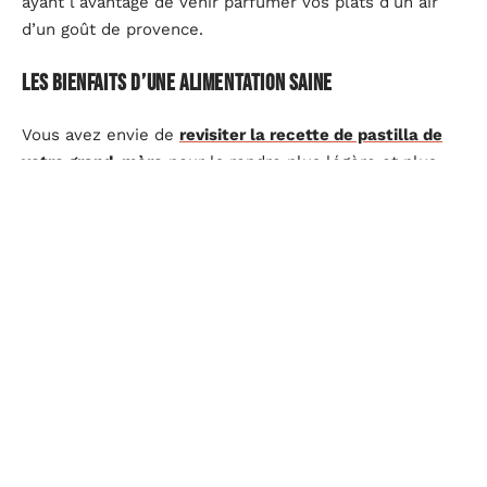
ayant l’avantage de venir parfumer vos plats d’un air
d’un goût de provence.
Les bienfaits d’une alimentation saine
Vous avez envie de
revisiter la recette de pastilla de
votre grand-mère
pour la rendre plus légère et plus
moderne ? De nombreux nutritionnistes conseillent de
manger en plus petites quantités certes, mais à heure
fixe de vrais repas. De nombreuses recettes de cuisine
se basent sur des plats traditionnels auxquels des
superaliments ont été ajouté, comme des graines de
chia, tout en réduisant l’apport en graisse saturé
comme le beurre.
Une alimentation saine participe également à lutter
contre les maladies. Elle permet de diminuer les
triglycérides malsains pour favoriser le bon
cholestérol. Certains aliments comme la cranberry ou