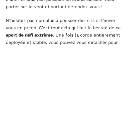
porter par le vent et surtout détendez-vous !
N’hésitez pas non plus à pousser des cris si l’envie
vous en prend. C’est tout cela qui fait la beauté de ce
sport de défi extrême
. Une fois la corde entièrement
déployée et stable, vous pouvez vous détacher pour
ensuite tomber sur le matelas disposé à cette fin. La
dernière étape consiste à remonter sur le pont.
Si vous le souhaitez, vous pouvez même reprendre
l’expérience. Seul problème, le coût n’est pas
forcément à la portée de tous. Précisons aussi que la
pratique de ce sport ne requiert
aucune technique
particulière
. Il suffit d’être détendu pour
profiter au
maximum des sensations
.
D'autres articles sur le site