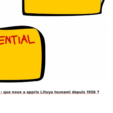
 que nous a appris Lituya tsunami depuis 1958 ?