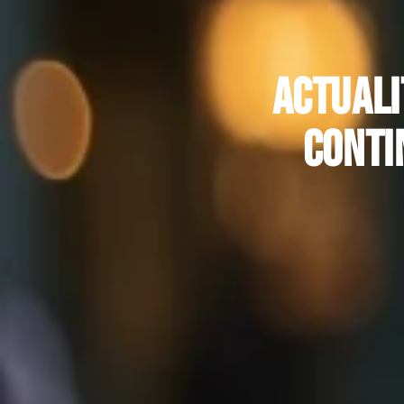
Actuali
conti