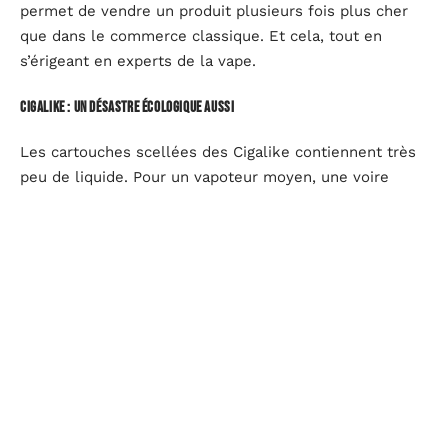
permet de vendre un produit plusieurs fois plus cher
que dans le commerce classique. Et cela, tout en
s’érigeant en experts de la vape.
Cigalike : un désastre écologique aussi
Les cartouches scellées des Cigalike contiennent très
peu de liquide. Pour un vapoteur moyen, une voire
deux cartouches par jour sont nécessaires. Résultat :
une montagne de déchets plastiques, qui termine
souvent dans la rue comme les mégots classiques, ou
à la poubelle sans espoir de recyclage. À l’inverse, les
dispositifs modernes génèrent beaucoup moins de
déchets, seules quelques résistances ou morceaux de
coton à changer chaque mois. Ceux qui utilisent du
matériel réutilisable réduisent encore leur impact
environnemental.