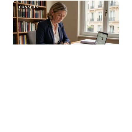
CONSEILS
Jean Michel Trogneux wikipedia
et brigitte macron : démêler le
vrai du faux
Quand on tape "Jean Michel Trogneux" dans la barre de
recherche Wikipedia, on tombe sur la
…
7 août 2026
VIE DE FAMILLE