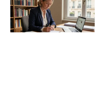
Jean Michel Trogneux wikipedia
et brigitte macron : démêler le
vrai du faux
Quand on tape "Jean Michel Trogneux" dans la barre de
recherche Wikipedia, on tombe sur la
…
7 août 2026
VIE DE FAMILLE