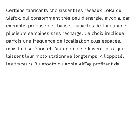
Certains fabricants choisissent les réseaux LoRa ou
Sigfox, qui consomment très peu d’énergie. Invoxia, par
exemple, propose des balises capables de fonctionner
plusieurs semaines sans recharge. Ce choix implique
parfois une fréquence de localisation plus espacée,
mais la discrétion et l’autonomie séduisent ceux qui
laissent leur moto stationnée longtemps. À l’opposé,
les traceurs Bluetooth ou Apple AirTag profitent de
l’écosystème Apple pour localiser la moto lorsqu’un
appareil compatible passe à proximité : pratique en
ville, moins pertinent ailleurs.
Les fonctionnalités ne manquent pas : détection de
mouvement, alertes immédiates, historique des trajets,
geofencing pour dessiner une zone de sécurité.
Certains modèles comme GeoRide 3s, Flashbird ou
Komobi Pro ajoutent une sirène intégrée ou un badge