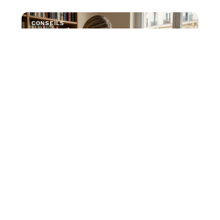
CONSEILS
Jean Michel Trogneux wikipedia et brigitte
macron : démêler le vrai du faux
Quand on tape "Jean Michel Trogneux" dans la barre de
recherche Wikipedia, on tombe sur la
…
7 août 2026
VIE DE FAMILLE