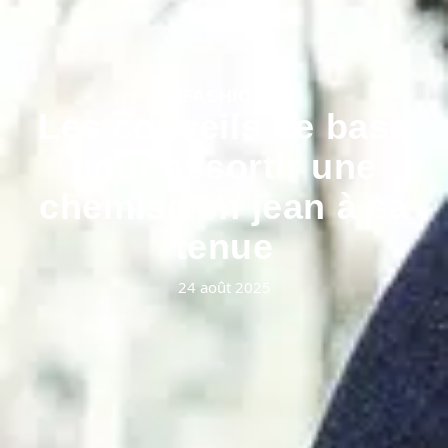
FASHION
Les conseils de base
pour assortir une
chemise en jean à sa
tenue
24 août 2025