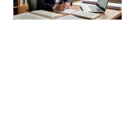
Jean Michel Trogneux wikipedia
et brigitte macron : démêler le
vrai du faux
Quand on tape "Jean Michel Trogneux" dans la barre de
recherche Wikipedia, on tombe sur la
…
7 août 2026
VIE DE FAMILLE