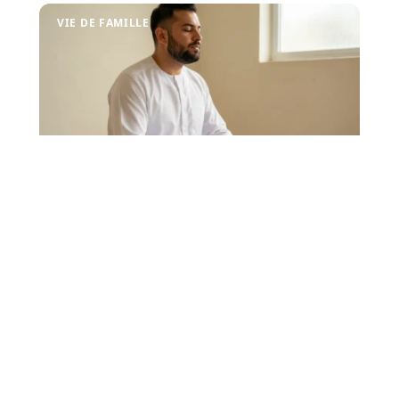
VIE DE FAMILLE
Mémoriser la structure du rakat
Fajr : méthode simple pour ne
plus oublier
La prière de Fajr repose sur deux rakats obligatoires
précédées de deux rakats sunna. La difficulté
…
4 août 2026
TRANSPORT