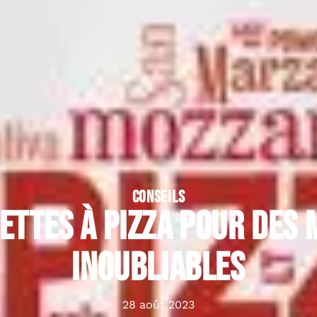
CONSEILS
iettes à pizza pour des
inoubliables
28 août 2023