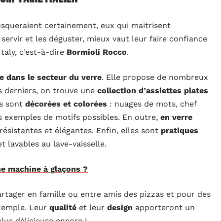
usqueraient certainement, eux qui maitrisent
 servir et les déguster, mieux vaut leur faire confiance
taly, c’est-à-dire
Bormioli Rocco
.
e dans le secteur du verre
. Elle propose de nombreux
es derniers, on trouve une
collection d’assiettes plates
es sont
décorées et colorées
: nuages de mots, chef
s exemples de motifs possibles. En outre,
en verre
s résistantes et élégantes. Enfin, elles sont
pratiques
 lavables au lave-vaisselle.
ne machine à glaçons ?
artager en famille ou entre amis des pizzas et pour des
exemple. Leur
qualité
et leur
design
apporteront un
lus délicieuse encore !