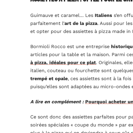
Guimauve et caramel… Les
Italiens
s’en off
parfaitement l’
art de la pizza
. Aussi pour les
et opter pour des assiettes à pizza made in I
Bormioli Rocco est une entreprise
historiqu
articles pour la table et la maison. Parmi c
à pizza, idéales pour ce plat
. Originales, ell
italien, couteau ou fourchette sont quelque
trempé et opale
, ces assiettes sont à la foi
puisqu’elles sont adaptées au micro-ondes et
A lire en complément :
Pourquoi acheter u
Ce sont donc des assiettes parfaites pour p
soirées spéciales « coupe du monde » par 
plus à la pizza qui en deviendra à coup sûr p