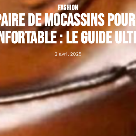
FASHION
paire de mocassins pour 
nfortable : le guide ult
2 avril 2025