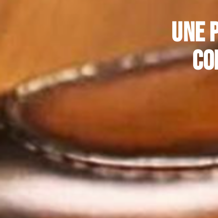
Une 
co