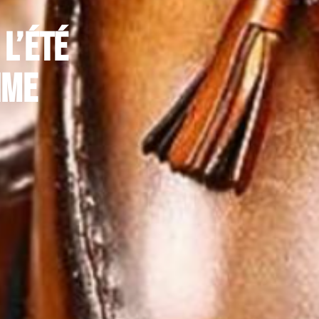
l’été
ime