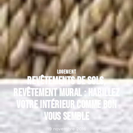
LOGEMENT
Revêtements de sols,
revêtement mural : habillez
votre intérieur comme bon
vous semble
19 novembre 2016