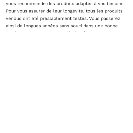
vous recommande des produits adaptés à vos besoins.
Pour vous assurer de leur longévité, tous les produits
vendus ont été préalablement testés. Vous passerez
ainsi de longues années sans souci dans une bonne
ambiance. Connectez-vous dés à présent sur ces sites
et laissez libre cours à vos envies de décoration.
Pour tous vos travaux à économie d’énergie, n’oubliez
pas de demander une subvention pour travaux au
travers de
prime energie leclerc
, aide de l’Anah ou
crédit d’impôt.
D'autres articles sur le site
VIE DE FAMILLE