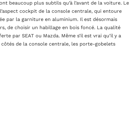
t beaucoup plus subtils qu’à l’avant de la voiture. Le
’aspect cockpit de la console centrale, qui entoure
ée par la garniture en aluminium. Il est désormais
rs, de choisir un habillage en bois foncé. La qualité
ferte par SEAT ou Mazda. Même s’il est vrai qu’il y a
côtés de la console centrale, les porte-gobelets
es portes. L’impression générale est celle d’une
mes d’habitabilité, ce SUV reste l’un des meilleurs de
 offre plus d’espace pour les jambes que presque tous
érences. Peugeot a sagement décidé de ne pas toucher
e. Dans ce SUV, le moteur a une douceur et un son
ver dans un modèle d’une marque grand public. Le
n cas de forte accélération qu’il est audible. Le moteur