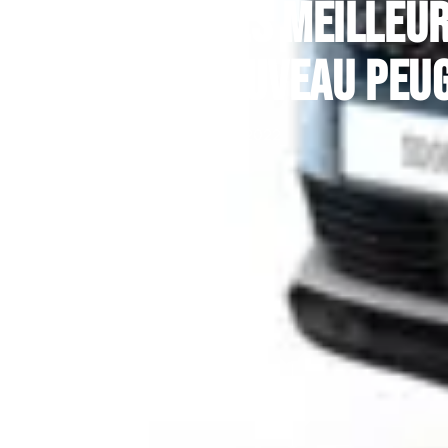
elles sont les meilleu
stiques du nouveau Peug
14 janvier 2022