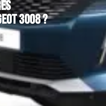
res
eot 3008 ?