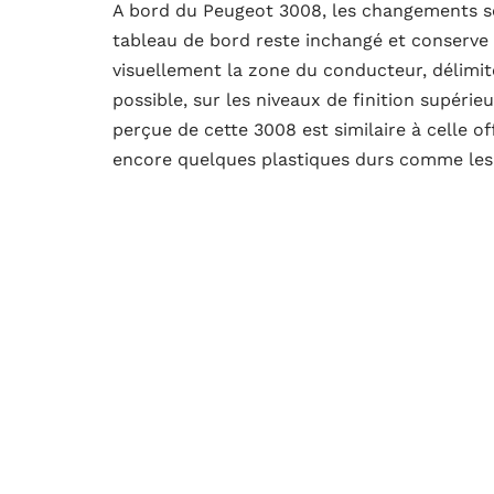
A bord du Peugeot 3008, les changements son
tableau de bord reste inchangé et conserve l
visuellement la zone du conducteur, délimit
possible, sur les niveaux de finition supérieu
perçue de cette 3008 est similaire à celle of
encore quelques plastiques durs comme les 
centraux ou ceux que nous partageons dans l
cabine confortable et haut de gamme. En ter
son segment. Aux places avant et arrière, il
ses rivaux
Son moteur et sa conduite
Sur la route, le SUV 3008 est l’une des réf
au châssis et aux réglages lors du restylag
raffiné que l’on ne s’attendrait pas à trou
moteur est assez silencieux et ce n’est qu’e