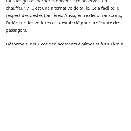
tous les gestes barrières doivent être observés, un
chauffeur VTC est une alternative de taille. Cela facilite le
respect des gestes barrières. Aussi, entre deux transports,
l’intérieur des voitures est désinfecté pour la sécurité des
passagers.
Désormais, pour vos déplacements à Nîmes et à 100 km à
la ronde,
Maître Chauffeur
vous offre une voiture
adaptée à vos besoins.
D'autres articles sur le site
CONSEILS