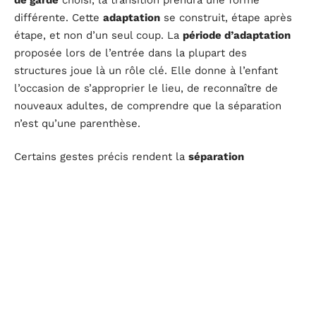
différente. Cette
adaptation
se construit, étape après
étape, et non d’un seul coup. La
période d’adaptation
proposée lors de l’entrée dans la plupart des
structures joue là un rôle clé. Elle donne à l’enfant
l’occasion de s’approprier le lieu, de reconnaître de
nouveaux adultes, de comprendre que la séparation
n’est qu’une parenthèse.
Certains gestes précis rendent la
séparation
progressive
:
Démarrer par des séparations brèves puis allonger
les moments, pour permettre à chacun de s’habituer.
Pratiquer le
jeu du caché-coucou
à la maison : il aide
l’enfant à intégrer la notion de retour du parent.
Créer une petite routine de séparation, qu’il s’agisse
d’un mot-clé, d’un geste complice ou d’un rituel