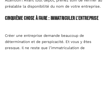
Attention ! Avant tout dépôt, prenez soin de vérifier au
préalable la disponibilité du nom de votre entreprise.
Cinquième chose à faire : immatriculer l’entreprise
Créer une entreprise demande beaucoup de
détermination et de perspicacité. Et vous y êtes
presque. Il ne reste que l’immatriculation de
l’entreprise auprès des services étatiques. Rendez-
vous donc dans les locaux du
Répertoire national des
entreprises
(RNE), du Registre du commerce et des
sociétés (RCS) et du
Centre de formalités des
entreprises
(CFE) avec les documents relatifs. Dès
l’effectivité de votre inscription, vous recevrez le
numéro d’identification unique de votre entreprise et
pourrez alors commencer vos activités.
Sixième chose à faire : commencer vos activités